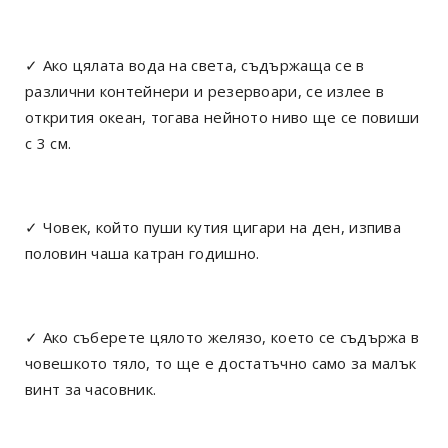
✓ Ако цялата вода на света, съдържаща се в
различни контейнери и резервоари, се излее в
открития океан, тогава нейното ниво ще се повиши
с 3 см.
✓ Човек, който пуши кутия цигари на ден, изпива
половин чаша катран годишно.
✓ Ако съберете цялото желязо, което се съдържа в
човешкото тяло, то ще е достатъчно само за малък
винт за часовник.