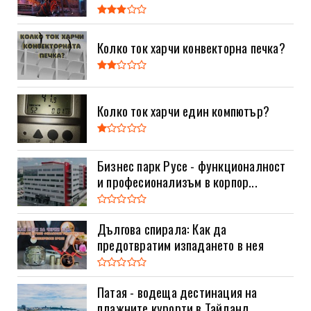
Колко ток харчи конвекторна печка?
Колко ток харчи един компютър?
Бизнес парк Русе - функционалност
и професионализъм в корпор...
Дългова спирала: Как да
предотвратим изпадането в нея
Патая - водеща дестинация на
плажните курорти в Тайланд