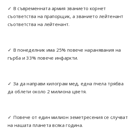
✓ В съвременната армия званието корнет
съответства на прапорщик, а званието лейтенант
съответства на лейтенант.
✓ В понеделник има 25% повече наранявания на
гърба и 33% повече инфаркти.
✓ За да направи килограм мед, една пчела трябва
да облети около 2 милиона цветя.
✓ Повече от един милион земетресения се случват
на нашата планета всяка година.