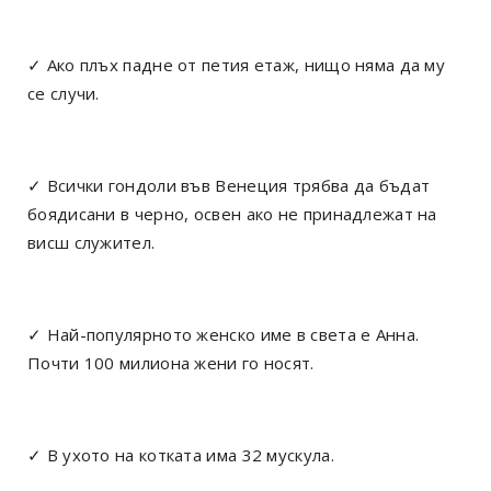
✓ Ако плъх падне от петия етаж, нищо няма да му
се случи.
✓ Всички гондоли във Венеция трябва да бъдат
боядисани в черно, освен ако не принадлежат на
висш служител.
✓ Най-популярното женско име в света е Анна.
Почти 100 милиона жени го носят.
✓ В ухото на котката има 32 мускула.