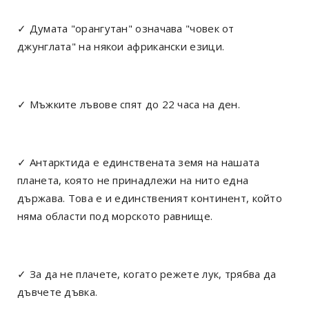
✓ Думата "орангутан" означава "човек от
джунглата" на някои африкански езици.
✓ Мъжките лъвове спят до 22 часа на ден.
✓ Антарктида е единствената земя на нашата
планета, която не принадлежи на нито една
държава. Това е и единственият континент, който
няма области под морското равнище.
✓ За да не плачете, когато режете лук, трябва да
дъвчете дъвка.