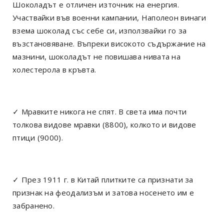
Шоколадът е отличен източник на енергия.
Участвайки във военни кампании, Наполеон винаги
взема шоколад със себе си, използвайки го за
възстановяване. Въпреки високото съдържание на
мазнини, шоколадът не повишава нивата на
холестерола в кръвта.
✓ Мравките никога не спят. В света има почти
толкова видове мравки (8800), колкото и видове
птици (9000).
✓ През 1911 г. в Китай плитките са признати за
признак на феодализъм и затова носенето им е
забранено.