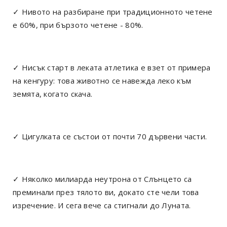
✓ Нивото на разбиране при традиционното четене
е 60%, при бързото четене - 80%.
✓ Нисък старт в леката атлетика е взет от примера
на кенгуру: това животно се навежда леко към
земята, когато скача.
✓ Цигулката се състои от почти 70 дървени части.
✓ Няколко милиарда неутрона от Слънцето са
преминали през тялото ви, докато сте чели това
изречение. И сега вече са стигнали до Луната.