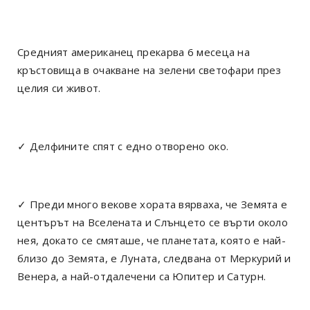
Средният американец прекарва 6 месеца на
кръстовища в очакване на зелени светофари през
целия си живот.
✓ Делфините спят с едно отворено око.
✓ Преди много векове хората вярваха, че Земята е
центърът на Вселената и Слънцето се върти около
нея, докато се смяташе, че планетата, която е най-
близо до Земята, е Луната, следвана от Меркурий и
Венера, а най-отдалечени са Юпитер и Сатурн.