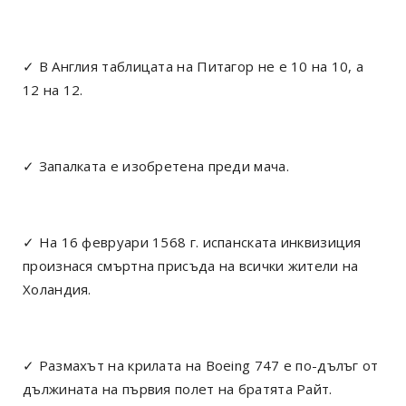
✓ В Англия таблицата на Питагор не е 10 на 10, а
12 на 12.
✓ Запалката е изобретена преди мача.
✓ На 16 февруари 1568 г. испанската инквизиция
произнася смъртна присъда на всички жители на
Холандия.
✓ Размахът на крилата на Boeing 747 е по-дълъг от
дължината на първия полет на братята Райт.