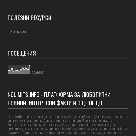
ПОЛЕЗНИ РЕСУРСИ
ПР пъзел
ПОСЕЩЕНИЯ
2
2
6
0
8
0
NOLIMITS.INFO - ПЛАТФОРМА ЗА ЛЮБОПИТНИ
НОВИНИ, ИНТЕРЕСНИ ФАКТИ И ОЩЕ НЕЩО
NoLimits.info - един полезен сайт, в който ще научите много
интересни неща. Дигитална агенция Висео предлага
безплатен абонамент в сайта, чрез който можете да
публикувате неограничен брой публикации - наистина без
лимит! Пишете на office at w-seo dot com за подробности!