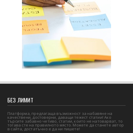
БЕЗ ЛИМИТ
Платформа, предлагаща възможност за набавяне на
качествени, достоверни, даващи тежест статии! Ако
търсите забавно четиво, статии, които не натоварват, то
тогава сте на правилното място. Можете да станете автор
в сайта, достатъчно е да ни пишете!