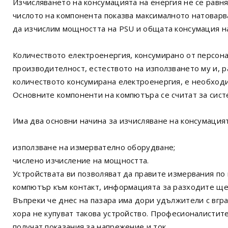
Изчисляването на консумацията на енергия не се равн
числото на компонента показва максималното натоварв
да изчислим мощността на PSU и общата консумация н
Количеството електроенергия, консумирано от персона
производителност, естеството на използването му и, ра
количеството консумирана електроенергия, е необходим
Основните компоненти на компютъра се считат за сист
Има два основни начина за изчисляване на консумация
използване на измервателно оборудване;
числено изчисление на мощността.
Устройствата ви позволяват да правите измервания по
компютър към контакт, информацията за разходите ще 
Въпреки че днес на пазара има дори удължители с вград
хора не купуват такова устройство. Професионалистите
получат показания за напрежение и ток.