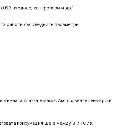
(USB входове, контролери и др.).
нта работи със следните параметри:
е дънната платка е малка. Ако ползвате геймърски
говата консумация ще е между 8 и 10 лв.