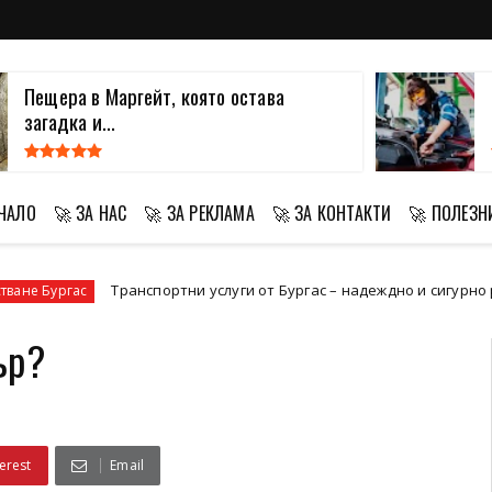
Инструменти и материали,
необходими за р...
АЧАЛО
🚀 ЗА НАС
🚀 ЗА РЕКЛАМА
🚀 ЗА КОНТАКТИ
🚀 ПОЛЕЗН
портни услуги от Бургас – надеждно и сигурно решение за премест
ър?
erest
Email