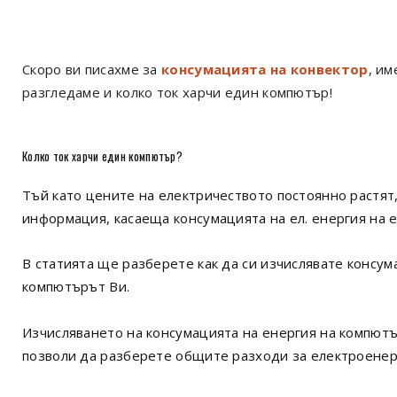
Скоро ви писахме за
консумацията на конвектор
, им
разгледаме и колко ток харчи един компютър!
Колко ток харчи един компютър?
Тъй като цените на електричеството постоянно растят,
информация, касаеща консумацията на ел. енергия на 
В статията ще разберете как да си изчислявате консума
компютърът Ви.
Изчисляването на консумацията на енергия на компютъ
позволи да разберете общите разходи за електроенер