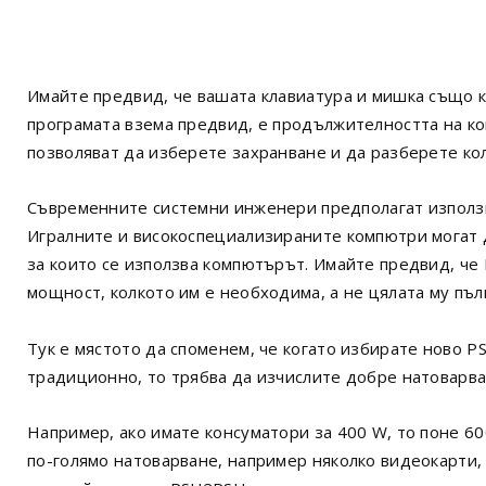
Имайте предвид, че вашата клавиатура и мишка също 
програмата взема предвид, е продължителността на к
позволяват да изберете захранване и да разберете ко
Съвременните системни инженери предполагат използв
Игралните и високоспециализираните компютри могат да
за които се използва компютърът. Имайте предвид, че
мощност, колкото им е необходима, а не цялата му пъ
Тук е мястото да споменем, че когато избирате ново P
традиционно, то трябва да изчислите добре натоварва
Например, ако имате консуматори за 400 W, то поне 6
по-голямо натоварване, например няколко видеокарти, 