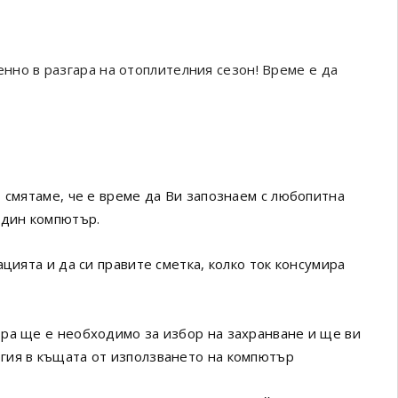
енно в разгара на отоплителния сезон! Време е да
 смятаме, че е време да Ви запознаем с любопитна
един компютър.
цията и да си правите сметка, колко ток консумира
ра ще е необходимо за избор на захранване и ще ви
гия в къщата от използването на компютър