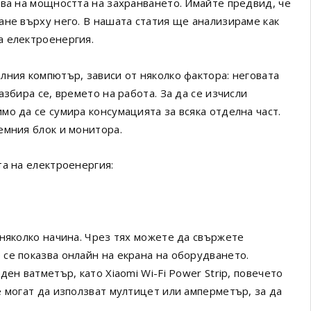
ява на мощността на захранването. Имайте предвид, че
ане върху него. В нашата статия ще анализираме как
а електроенергия.
лния компютър, зависи от няколко фактора: неговата
збира се, времето на работа. За да се изчисли
о да се сумира консумацията за всяка отделна част.
емния блок и монитора.
та на електроенергия:
 няколко начина. Чрез тях можете да свържете
се показва онлайн на екрана на оборудването.
ен ватметър, като Xiaomi Wi-Fi Power Strip, повечето
 могат да използват мултицет или амперметър, за да