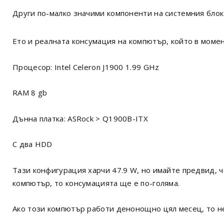
Други по-малко значими компоненти на системния блок 
Ето и реалната консумация на компютър, който в моме
Процесор: Intel Celeron J1900 1.99 GHz
RAM 8 gb
Дънна платка: ASRock > Q1900B-ITX
С два HDD
Тази конфигурация харчи 47.9 W, но имайте предвид, ч
компютър, то консумацията ще е по-голяма.
Ако този компютър работи денонощно цял месец, то не