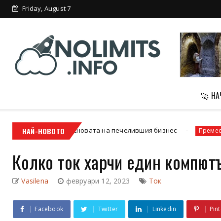
Friday, August 7
Пещера в Маргейт, която остава
загадка и...
🚀 Н
 Основата на печелившия бизнес
НАЙ-НОВОТО
Транс
Преместване Бургас
Колко ток харчи един компют
Vasilena
февруари 12, 2023
Ток
Facebook
Twitter
Linkedin
Pint