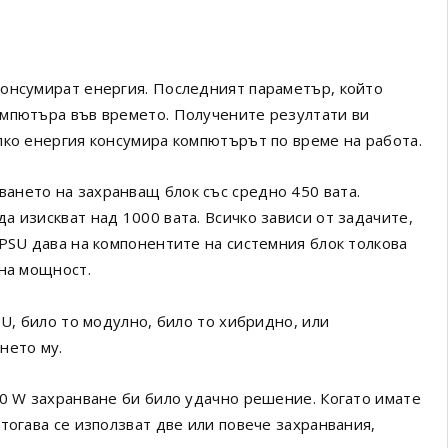
консумират енергия. Последният параметър, който
омпютъра във времето. Получените резултати ви
лко енергия консумира компютърът по време на работа.
ането на захранващ блок със средно 450 вата.
 изискват над 1000 вата. Всичко зависи от задачите,
 PSU дава на компонентите на системния блок толкова
лна мощност.
SU, било то модулно, било то хибридно, или
нето му.
00 W захранване би било удачно решение. Когато имате
тогава се използват две или повече захранвания,