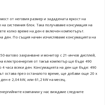
имост от неговия размер и зададената яркост на
 на системния блок. Така получаваме консумация на
рете колко време на ден е включен компютърът.
на ден. По същия начин изчисляваме консумацията на
50-ватово захранване и монитор с 21-инчов дисплей,
 на електроенергия от такъв компютър ще бъде 490
о 4 часа всеки ден. Консумацията на ден ще бъде: 490
рът остава през останалото време, ще добави още 20 x
ден е 2,04 kW, или 61,2 kW на месец.
 енергийните компании у нас виждаме следните