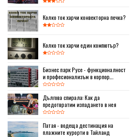
Колко ток харчи конвекторна печка?
Колко ток харчи един компютър?
Бизнес парк Русе - функционалност
и професионализъм в корпор...
Дългова спирала: Как да
предотвратим изпадането в нея
Патая - водеща дестинация на
плажните курорти в Тайланд