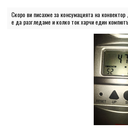
Скоро ви писахме за консумацията на конвектор 
е да разгледаме и колко ток харчи един компютъ.