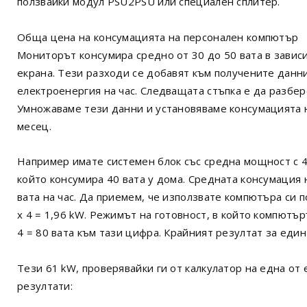
ползвайки модул PSU2PSU или специален сплитер.
Обща цена на консумацията на персонален компютър
Мониторът консумира средно от 30 до 50 вата в завис
екрана. Тези разходи се добавят към получените данни
електроенергия на час. Следващата стъпка е да разбе
Умножаваме тези данни и установяваме консумацията 
месец.
Например имате системен блок със средна мощност с 4
който консумира 40 вата у дома. Средната консумация
вата на час. Да приемем, че използвате компютъра си п
x 4 = 1,96 kW. Режимът на готовност, в който компютъ
4 = 80 вата към тази цифра. Крайният резултат за един 
Тези 61 kW, проверявайки ги от калкулатор на една от
резултати: