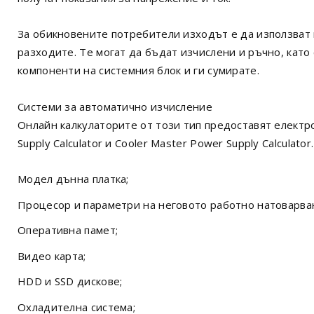
За обикновените потребители изходът е да използват 
разходите. Те могат да бъдат изчислени и ръчно, кат
компоненти на системния блок и ги сумирате.
Системи за автоматично изчисление
Онлайн калкулаторите от този тип предоставят електро
Supply Calculator и Cooler Master Power Supply Calculator
Модел дънна платка;
Процесор и параметри на неговото работно натоварва
Оперативна памет;
Видео карта;
HDD и SSD дискове;
Охладителна система;