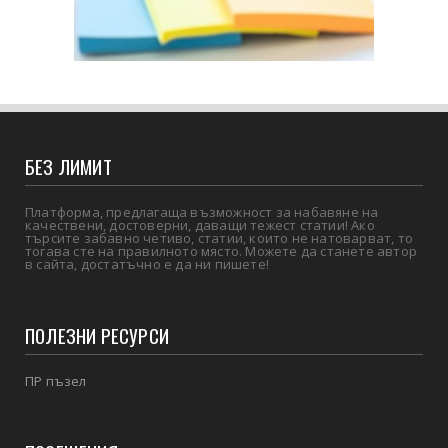
БЕЗ ЛИМИТ
Платформа, предлагаща възможност за набавяне на
качествени, достоверни, даващи тежест статии! Ако
търсите забавно четиво, статии, които не натоварват, то
тогава сте на правилното място. Можете да станете автор
в сайта, достатъчно е да ни пишете!
ПОЛЕЗНИ РЕСУРСИ
ПР пъзел