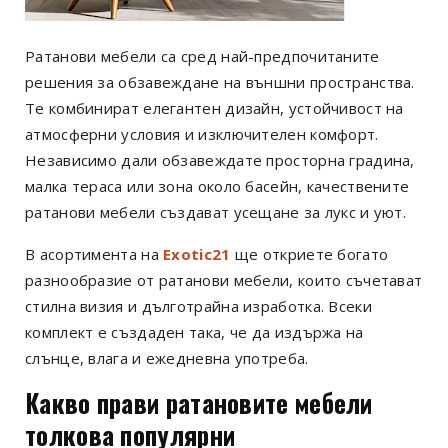
Ратанови мебели са сред най-предпочитаните
решения за обзавеждане на външни пространства.
Те комбинират елегантен дизайн, устойчивост на
атмосферни условия и изключителен комфорт.
Независимо дали обзавеждате просторна градина,
малка тераса или зона около басейн, качествените
ратанови мебели създават усещане за лукс и уют.
В асортимента на
Exotic21
ще откриете богато
разнообразие от ратанови мебели, които съчетават
стилна визия и дълготрайна изработка. Всеки
комплект е създаден така, че да издържа на
слънце, влага и ежедневна употреба.
Какво прави ратановите мебели
толкова популярни