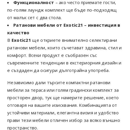
Функционалност
– ако често приемате гости,
по-голям лаундж комплект ще бъде по-подходящ
от малък сет с два стола.
Ратанови мебели от Exotic21 – инвестиция в
качество
В
Exotic21
ще откриете внимателно селектирани
ратанови мебели, които съчетават здравина, стил и
комфорт. Всеки продукт е съобразен със
съвременните тенденции в екстериорния дизайн и
е създаден да осигури дълготрайна употреба.
Независимо дали търсите компактни ратанови
мебели за тераса или голям градински комплект за
просторен двор, тук ще намерите решение, което
отговаря на вашите изисквания. Комбинацията от
устойчиви материали, елегантна визия и удобство
прави тези мебели отличен избор за всяко външно
пространство.