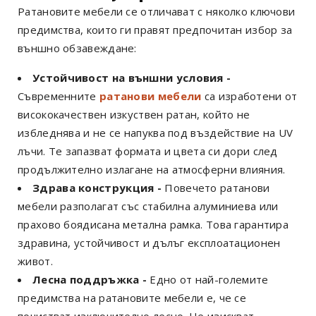
Ратановите мебели се отличават с няколко ключови
предимства, които ги правят предпочитан избор за
външно обзавеждане:
Устойчивост на външни условия -
Съвременните
ратанови мебели
са изработени от
висококачествен изкуствен ратан, който не
избледнява и не се напуква под въздействие на UV
лъчи. Те запазват формата и цвета си дори след
продължително излагане на атмосферни влияния.
Здрава конструкция -
Повечето ратанови
мебели разполагат със стабилна алуминиева или
прахово боядисана метална рамка. Това гарантира
здравина, устойчивост и дълъг експлоатационен
живот.
Лесна поддръжка -
Едно от най-големите
предимства на ратановите мебели е, че се
почистват изключително лесно. Не изискват