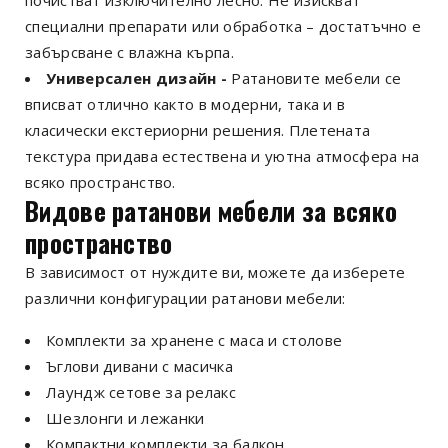
специални препарати или обработка – достатъчно е
забърсване с влажна кърпа.
Универсален дизайн -
Ратановите мебели се
вписват отлично както в модерни, така и в
класически екстериорни решения. Плетената
текстура придава естествена и уютна атмосфера на
всяко пространство.
Видове ратанови мебели за всяко
пространство
В зависимост от нуждите ви, можете да изберете
различни конфигурации ратанови мебели:
Комплекти за хранене с маса и столове
Ъглови дивани с масичка
Лаундж сетове за релакс
Шезлонги и лежанки
Компактни комплекти за балкон