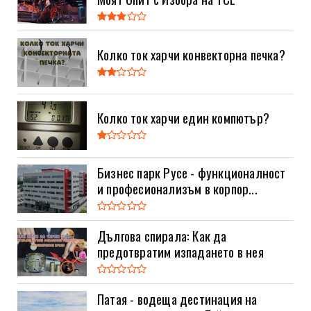
Колко ток харчи конвекторна печка?
Колко ток харчи един компютър?
Бизнес парк Русе - функционалност
и професионализъм в корпор...
Дългова спирала: Как да
предотвратим изпадането в нея
Патая - водеща дестинация на