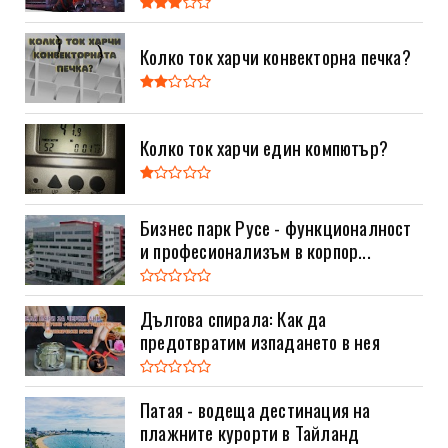
Колко ток харчи конвекторна печка?
Колко ток харчи един компютър?
Бизнес парк Русе - функционалност
и професионализъм в корпор...
Дългова спирала: Как да
предотвратим изпадането в нея
Патая - водеща дестинация на
плажните курорти в Тайланд