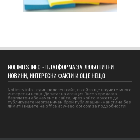
NOLIMITS.INFO - ПЛАТФОРМА ЗА ЛЮБОПИТНИ
НОВИНИ, ИНТЕРЕСНИ ФАКТИ И ОЩЕ НЕЩО
NoLimits.info - един полезен сайт, в който ще научите много
интересни неща. Дигитална агенция Висео предлага
безплатен абонамент в сайта, чрез който можете да
публикувате неограничен брой публикации - наистина без
лимит! Пишете на office at w-seo dot com за подробности!