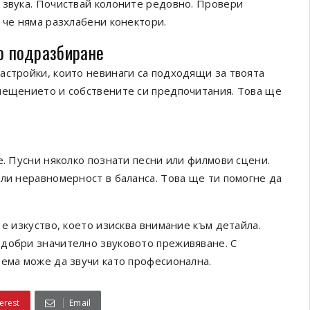
 звука. Почиствай колоните редовно. Провери
 че няма разхлабени конектори.
по подразбиране
астройки, които невинаги са подходящи за твоята
омещението и собствените си предпочитания. Това ще
е. Пусни няколко познати песни или филмови сцени.
или неравномерност в баланса. Това ще ти помогне да
 е изкуство, което изисква внимание към детайла.
одобри значително звуковото преживяване. С
тема може да звучи като професионална.
erest
Email