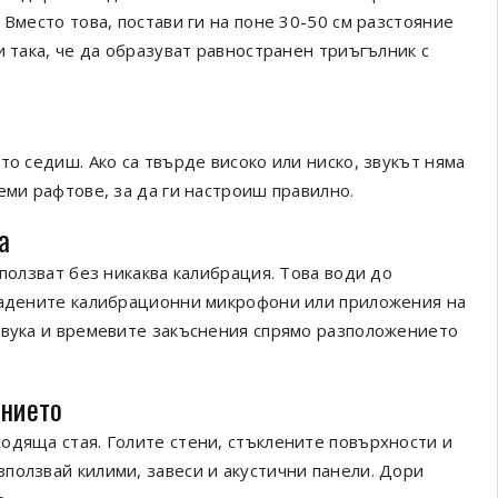
 Вместо това, постави ги на поне 30-50 см разстояние
и така, че да образуват равностранен триъгълник с
то седиш. Ако са твърде високо или ниско, звукът няма
еми рафтове, за да ги настроиш правилно.
а
зползват без никаква калибрация. Това води до
градените калибрационни микрофони или приложения на
звука и времевите закъснения спрямо разположението
ението
одяща стая. Голите стени, стъклените повърхности и
ползвай килими, завеси и акустични панели. Дори