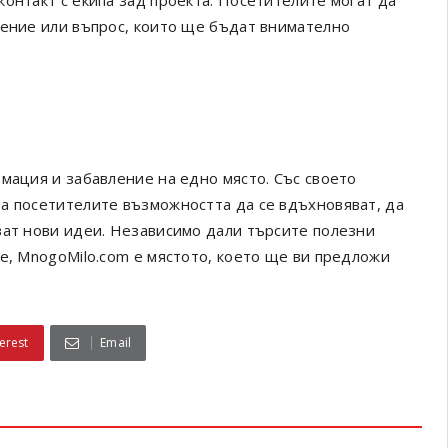
онтакт с екипа зад проекта. Посетителите могат да
щение или въпрос, които ще бъдат внимателно
мация и забавление на едно място. Със своето
а посетителите възможността да се вдъхновяват, да
ват нови идеи. Независимо дали търсите полезни
е, MnogoMilo.com е мястото, което ще ви предложи
erest
Email