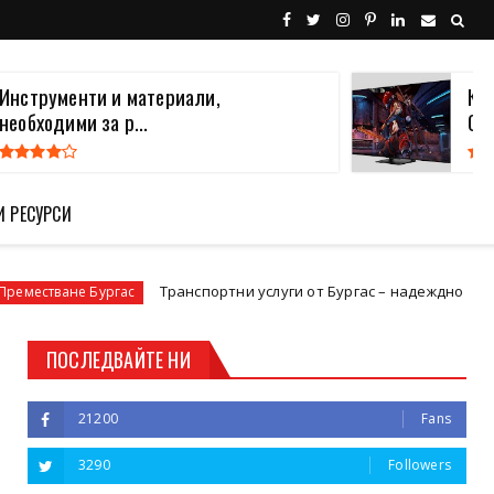
Инструменти и материали,
Ка
необходими за р...
Опи
И РЕСУРСИ
Транспортни услуги от Бургас – надеждно и сигурно реш
 Бургас
ПОСЛЕДВАЙТЕ НИ
21200
Fans
3290
Followers