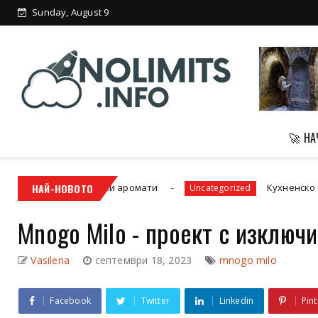
Sunday, August 9
🚀 Н
 ориенталски аромати
НАЙ-НОВОТО
Кухненско оборудване
Uncategorized
Mnogo Milo - проект с изклю
Vasilena
септември 18, 2023
mnogo milo
Facebook
Twitter
Linkedin
Pint