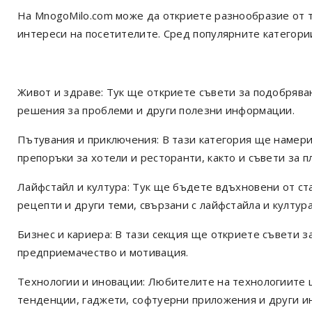
На MnogoMilo.com може да откриете разнообразие от 
интереси на посетителите. Сред популярните категории
Живот и здраве: Тук ще откриете съвети за подобрява
решения за проблеми и други полезни информации.
Пътувания и приключения: В тази категория ще намери
препоръки за хотели и ресторанти, както и съвети за 
Лайфстайл и култура: Тук ще бъдете вдъхновени от ста
рецепти и други теми, свързани с лайфстайла и култура
Бизнес и кариера: В тази секция ще откриете съвети з
предприемачество и мотивация.
Технологии и иновации: Любителите на технологиите 
тенденции, гаджети, софтуерни приложения и други и