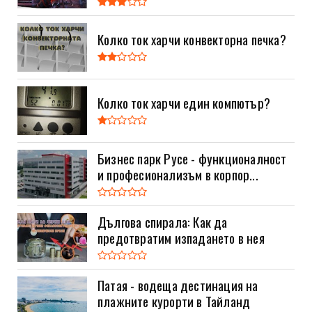
Колко ток харчи конвекторна печка?
Колко ток харчи един компютър?
Бизнес парк Русе - функционалност
и професионализъм в корпор...
Дългова спирала: Как да
предотвратим изпадането в нея
Патая - водеща дестинация на
плажните курорти в Тайланд