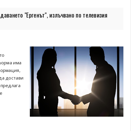
даването "Ергенът", излъчвано по телевизия
то
тформа има
формация,
да достави
 предлага
е