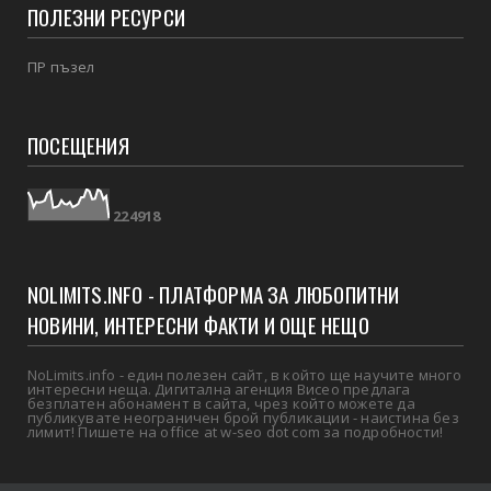
ПОЛЕЗНИ РЕСУРСИ
ПР пъзел
ПОСЕЩЕНИЯ
2
2
4
9
1
8
NOLIMITS.INFO - ПЛАТФОРМА ЗА ЛЮБОПИТНИ
НОВИНИ, ИНТЕРЕСНИ ФАКТИ И ОЩЕ НЕЩО
NoLimits.info - един полезен сайт, в който ще научите много
интересни неща. Дигитална агенция Висео предлага
безплатен абонамент в сайта, чрез който можете да
публикувате неограничен брой публикации - наистина без
лимит! Пишете на office at w-seo dot com за подробности!