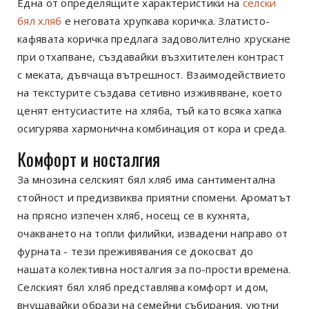
Една от определящите характеристики на
селски
бял хляб
е неговата хрупкава коричка. Златисто-
кафявата коричка предлага задоволително хрускане
при отхапване, създавайки възхитителен контраст
с меката, дъвчаща вътрешност. Взаимодействието
на текстурите създава сетивно изживяване, което
ценят ентусиастите на хляба, тъй като всяка хапка
осигурява хармонична комбинация от кора и среда.
Комфорт и носталгия
За мнозина селският бял хляб има сантиментална
стойност и предизвиква приятни спомени. Ароматът
на прясно изпечен хляб, носещ се в кухнята,
очакването на топли филийки, извадени направо от
фурната - тези преживявания се докосват до
нашата колективна носталгия за по-прости времена.
Селският бял хляб представлява комфорт и дом,
внушавайки образи на семейни събирания, уютни