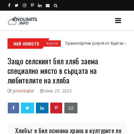
НАЙ-НОВОТО
Транспортни услуги от Бургас – надеждно и 
Преместване Бургас
Защо селският бял хляб заема
специално място в сърцата на
любителите на хляба
procreator
юни 27, 2023
Хлябът е бил основна храна в културите по