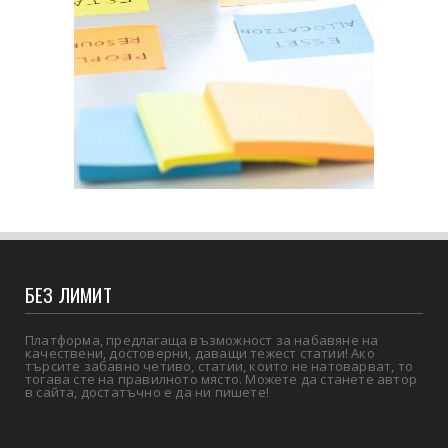
БЕЗ ЛИМИТ
Платформа, предлагаща възможност за набавяне на
качествени, достоверни, даващи тежест статии! Ако
търсите забавно четиво, статии, които не натоварват, то
тогава сте на правилното място. Можете да станете автор
в сайта, достатъчно е да ни пишете!