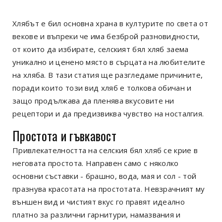
Хлябът е бил основна храна в културите по света от
векове и въпреки че има безброй разновидности,
от които да избирате, селският бял хляб заема
уникално и ценено място в сърцата на любителите
на хляба. В тази статия ще разгледаме причините,
поради които този вид хляб е толкова обичан и
защо продължава да пленява вкусовите ни
рецептори и да предизвиква чувство на носталгия.
Простота и гъвкавост
Привлекателността на селския бял хляб се крие в
неговата простота. Направен само с няколко
основни съставки - брашно, вода, мая и сол - той
празнува красотата на простотата. Невзрачният му
външен вид и чистият вкус го правят идеално
платно за различни гарнитури, намазвания и