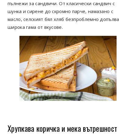
пълнежи за сандвичи. От класически сандвич с
шунка и сирене до скромно парче, намазано с
масло, селският бял хляб безпроблемно допълва
широка гама от вкусове.
Хрупкава коричка и мека вътрешност