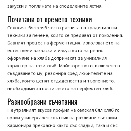
закуски и топлината на споделените ястия.
Почитани от времето техники
Селският бял хляб често разчита на традиционни
техники за печене, които се предават от поколения.
Бавният процес на ферментация, използването на
естествени закваски и изкуството на ръчно
оформяне на хляба допринасят за уникалния
характер на този хляб. Майсторството, включено в
създаването му, резонира сред любителите на
хляба, които ценят отдадеността и търпението,
необходими за постигането на перфектен хляб.
Разнообразни съчетания
Неутралният вкусов профил на селския бял хляб го
прави универсален спътник на различни съставки.
Хармонира прекрасно както със сладки, така и със