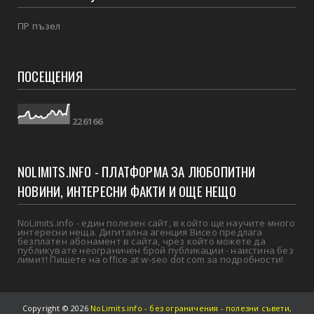
ПР пъзел
ПОСЕЩЕНИЯ
2
2
6
1
6
6
NOLIMITS.INFO - ПЛАТФОРМА ЗА ЛЮБОПИТНИ
НОВИНИ, ИНТЕРЕСНИ ФАКТИ И ОЩЕ НЕЩО
NoLimits.info - един полезен сайт, в който ще научите много
интересни неща. Дигитална агенция Висео предлага
безплатен абонамент в сайта, чрез който можете да
публикувате неограничен брой публикации - наистина без
лимит! Пишете на office at w-seo dot com за подробности!
Copyright ©
2026
NoLimits.info - без ограничения - полезни съвети,