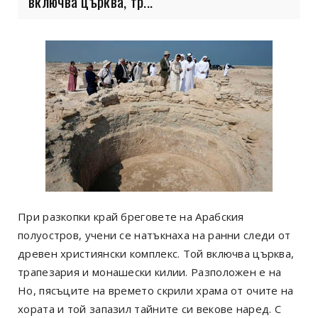
включва църква, тр...
При разкопки край бреговете на Арабския
полуостров, учени се натъкнаха на ранни следи от
древен християнски комплекс. Той включва църква,
трапезария и монашески килии. Разположен е на
Но, пясъците на времето скрили храма от очите на
хората и той запазил тайните си векове наред. С