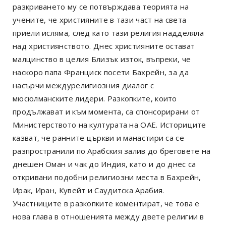
разкриването му се потвърждава теорията на
учените, че християните в тази част на света
приели исляма, след като тази религия надделяла
над християнството. Днес християните остават
малцинство в целия Близък изток, въпреки, че
наскоро папа Франциск посети Бахрейн, за да
насърчи междурелигиозния диалог с
мюсюлманските лидери. Разкопките, които
продължават и към момента, са спонсорирани от
Министерството на културата на ОАЕ. Историците
казват, че ранните църкви и манастири са се
разпространили по Арабския залив до бреговете на
днешен Оман и чак до Индия, като и до днес са
откривани подобни религиозни места в Бахрейн,
Ирак, Иран, Кувейт и Саудитска Арабия.
Участниците в разкопките коментират, че това е
нова глава в отношенията между двете религии в