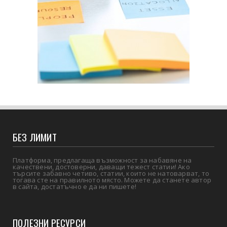
БЕЗ ЛИМИТ
Платформа, предлагаща възможност за набавяне на
качествени, достоверни, даващи тежест статии! Ако
търсите забавно четиво, статии, които не натоварват, то
тогава сте на правилното място. Можете да станете автор
в сайта, достатъчно е да ни пишете!
ПОЛЕЗНИ РЕСУРСИ