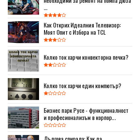
...
Как Открих Идеалния Телевизор:
Моят Опит с Избора на TCL
Колко ток харчи конвекторна печка?
Колко ток харчи един компютър?
Бизнес парк Русе - функционалност
и професионализъм в корпор...
Дългова спирала: Как да