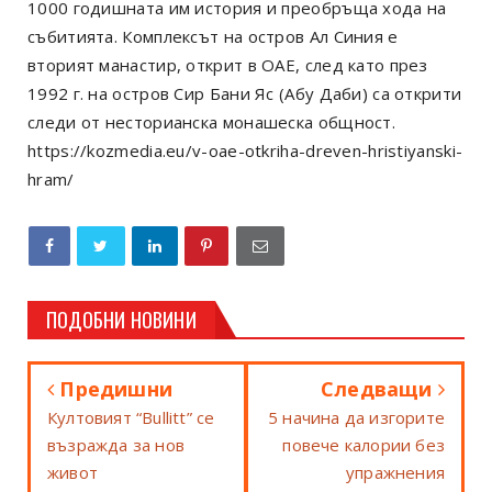
1000 годишната им история и преобръща хода на
събитията. Комплексът на остров Ал Синия е
вторият манастир, открит в ОАЕ, след като през
1992 г. на остров Сир Бани Яс (Абу Даби) са открити
следи от несторианска монашеска общност.
https://kozmedia.eu/v-oae-otkriha-dreven-hristiyanski-
hram/
ПОДОБНИ НОВИНИ
Предишни
Следващи
Култовият “Bullitt” се
5 начина да изгорите
възражда за нов
повече калории без
живот
упражнения