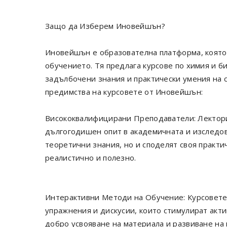
Защо да Изберем Иновейшън?
Иновейшън е образователна платформа, която 
обучението. Тя предлага курсове по химия и б
задълбочени знания и практически умения на с
предимства на курсовете от Иновейшън:
Висококвалифицирани Преподаватели: Лектори
дългогодишен опит в академичната и изследов
теоретични знания, но и споделят своя практи
реалистично и полезно.
Интерактивни Методи на Обучение: Курсовете
упражнения и дискусии, които стимулират акти
добро усвояване на материала и развиване на 