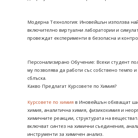
Модерна Технология: Иновейшън използва най
включително виртуални лаборатории и симулат
провеждат експерименти в безопасна и контро
Персонализирано Обучение: Всеки студент по
му позволява да работи със собствено темпо и
сблъска.
Какво Предлагат Курсовете по Химия?
Курсовете по химия
в Иновейшън обхващат шир
химия, аналитична химия, физикохимия и неор
химичните реакции, структурата на веществат
включват синтез на химични съединения, анал
инструменти за химичен анализ.