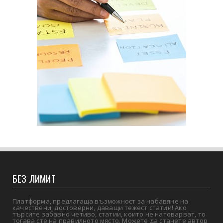
БЕЗ ЛИМИТ
Платформа, предлагаща възможност за набавяне на
качествени, достоверни, даващи тежест статии! Ако
търсите забавно четиво, статии, които не натоварват, то
тогава сте на правилното място. Можете да станете автор