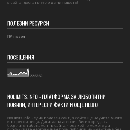
в сайта, достатъчно е да ни пишете!
ПОЛЕЗНИ РЕСУРСИ
ПР пъзел
ПОСЕЩЕНИЯ
2
2
6
3
6
0
NOLIMITS.INFO - ПЛАТФОРМА ЗА ЛЮБОПИТНИ
НОВИНИ, ИНТЕРЕСНИ ФАКТИ И ОЩЕ НЕЩО
NoLimits.info - един полезен сайт, в който ще научите много
интересни неща. Дигитална агенция Висео предлага
безплатен абонамент в сайта, чрез който можете да
публикувате неограничен брой публикации - наистина без