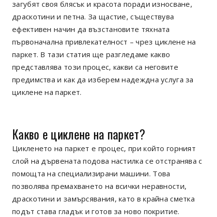
загубят своя блясък и красота поради износване,
драскотини и петна. За щастие, съществува
ефективен начин да възстановите тяхната
първоначална привлекателност – чрез циклене на
паркет. В тази статия ще разгледаме какво
представлява този процес, какви са неговите
предимства и как да изберем надеждна услуга за
циклене на паркет.
Какво е циклене на паркет?
Цикленето на паркет е процес, при който горният
слой на дървената подова настилка се отстранява с
помощта на специализирани машини. Това
позволява премахването на всички неравности,
драскотини и замърсявания, като в крайна сметка
подът става гладък и готов за ново покритие.