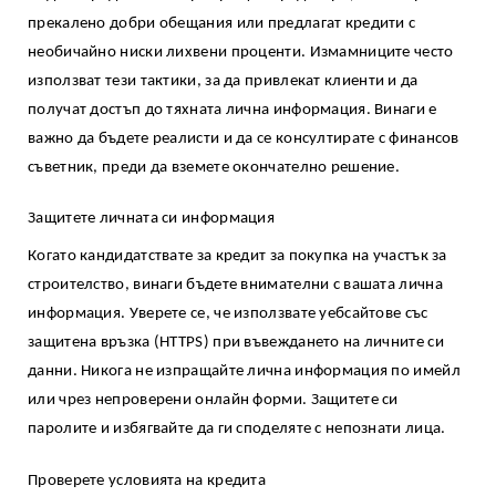
прекалено добри обещания или предлагат кредити с
необичайно ниски лихвени проценти. Измамниците често
използват тези тактики, за да привлекат клиенти и да
получат достъп до тяхната лична информация. Винаги е
важно да бъдете реалисти и да се консултирате с финансов
съветник, преди да вземете окончателно решение.
Защитете личната си информация
Когато кандидатствате за кредит за покупка на участък за
строителство, винаги бъдете внимателни с вашата лична
информация. Уверете се, че използвате уебсайтове със
защитена връзка (HTTPS) при въвеждането на личните си
данни. Никога не изпращайте лична информация по имейл
или чрез непроверени онлайн форми. Защитете си
паролите и избягвайте да ги споделяте с непознати лица.
Проверете условията на кредита