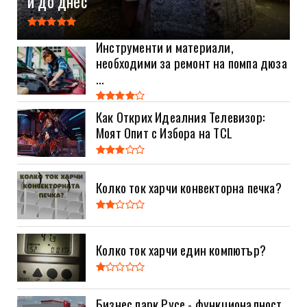
и до днес
Инструменти и материали,
необходими за ремонт на помпа дюза
...
Как Открих Идеалния Телевизор:
Моят Опит с Избора на TCL
Колко ток харчи конвекторна печка?
Колко ток харчи един компютър?
Бизнес парк Русе - функционалност