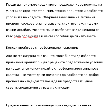
Преди да приемете кредитното предложение за покупка на
участък за строителство, внимателно прочетете и разберете
условията на кредита. Обърнете внимание на лихвения
процент, сроковете за погасяване, скритите такси и други
важни детайли. Уверете се, че разбирате задълженията си
като
заемополучател
и че сте способни да ги изпълните.
Консултирайте се с професионален съветник
Ако не сте сигурни във вашите способности да изберете
правилния кредитор и да прецените предложените условия
на кредита, се консултирайте с професионален финансов
съветник. Те могат да ви помогнат да разберете по-добре
процеса на кандидатстване и да ви предоставят ценни
съвети, специфични за вашата ситуация.
Предпазването от измамници при кандидатстване за