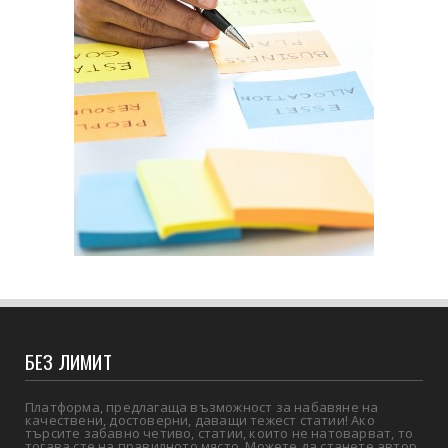
БЕЗ ЛИМИТ
Платформа, предлагаща възможност за набавяне на
качествени, достоверни, даващи тежест статии! Ако
търсите забавно четиво, статии, които не натоварват, то
тогава сте на правилното място. Можете да станете автор