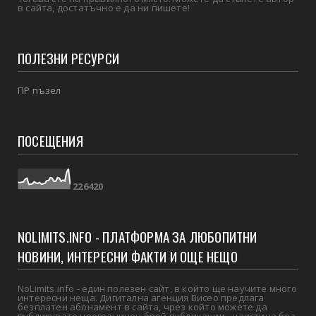
в сайта, достатъчно е да ни пишете!
ПОЛЕЗНИ РЕСУРСИ
ПР пъзел
ПОСЕЩЕНИЯ
2
2
6
4
2
0
NOLIMITS.INFO - ПЛАТФОРМА ЗА ЛЮБОПИТНИ
НОВИНИ, ИНТЕРЕСНИ ФАКТИ И ОЩЕ НЕЩО
NoLimits.info - един полезен сайт, в който ще научите много
интересни неща. Дигитална агенция Висео предлага
безплатен абонамент в сайта, чрез който можете да
публикувате неограничен брой публикации - наистина без