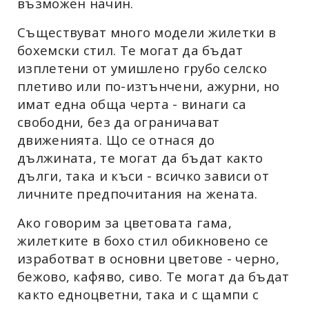
възможен начин.
Съществуват много модели жилетки в
бохемски стил. Те могат да бъдат
изплетени от умишлено грубо селско
плетиво или по-изтънчени, ажурни, но
имат една обща черта - винаги са
свободни, без да ограничават
движенията. Що се отнася до
дължината, те могат да бъдат както
дълги, така и къси - всичко зависи от
личните предпочитания на жената.
Ако говорим за цветовата гама,
жилетките в бохо стил обикновено се
изработват в основни цветове - черно,
бежово, кафяво, сиво. Те могат да бъдат
както едноцветни, така и с щампи с