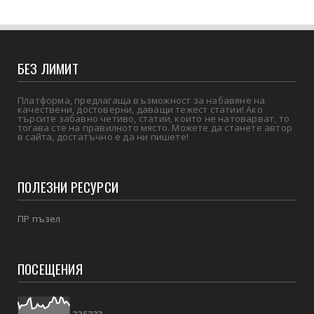
БЕЗ ЛИМИТ
Платформа, предлагаща възможност за набавяне на
качествени, достоверни, даващи тежест статии! Ако
търсите забавно четиво, статии, които не натоварват, то
тогава сте на правилното място. Можете да станете автор
в сайта, достатъчно е да ни пишете!
ПОЛЕЗНИ РЕСУРСИ
ПР пъзел
ПОСЕЩЕНИЯ
2
2
5
3
3
3