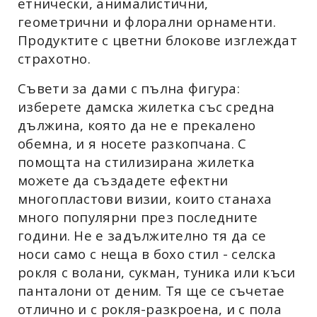
етнически, анималистични,
геометрични и флорални орнаменти.
Продуктите с цветни блокове изглеждат
страхотно.
Съвети за дами с пълна фигура:
изберете дамска жилетка със средна
дължина, която да не е прекалено
обемна, и я носете разкопчана. С
помощта на стилизирана жилетка
можете да създадете ефектни
многопластови визии, които станаха
много популярни през последните
години. Не е задължително тя да се
носи само с неща в бохо стил - селска
рокля с волани, сукман, туника или къси
панталони от деним. Тя ще се съчетае
отлично и с рокля-разкроена, и с пола