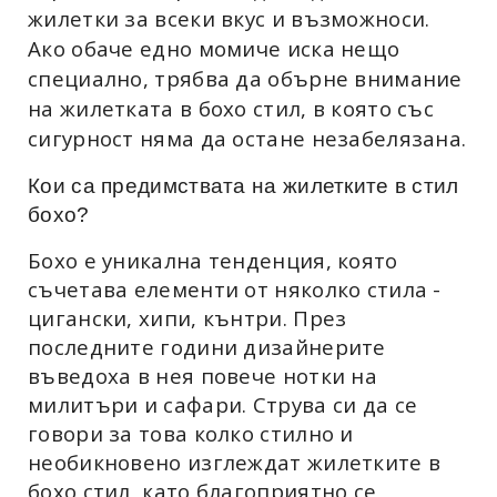
жилетки за всеки вкус и възможноси.
Ако обаче едно момиче иска нещо
специално, трябва да обърне внимание
на жилетката в бохо стил, в която със
сигурност няма да остане незабелязана.
Кои са предимствата на жилетките в стил
бохо?
Бохо е уникална тенденция, която
съчетава елементи от няколко стила -
цигански, хипи, кънтри. През
последните години дизайнерите
въведоха в нея повече нотки на
милитъри и сафари. Струва си да се
говори за това колко стилно и
необикновено изглеждат жилетките в
бохо стил, като благоприятно се