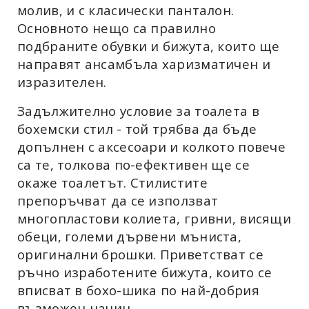
молив, и с класически панталон.
Основното нещо са правилно
подбраните обувки и бижута, които ще
направят ансамбъла харизматичен и
изразителен.
Задължително условие за тоалета в
бохемски стил - той трябва да бъде
допълнен с аксесоари и колкото повече
са те, толкова по-ефективен ще се
окаже тоалетът. Стилистите
препоръчват да се използват
многопластови колиета, гривни, висящи
обеци, големи дървени мъниста,
оригинални брошки. Приветстват се
ръчно изработените бижута, които се
вписват в бохо-шика по най-добрия
възможен начин.