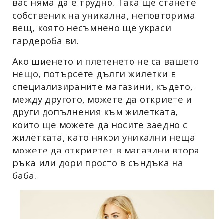
вас няма да е трудно. Така ще станете
собственик на уникална, неповторима
вещ, която несъмнено ще украси
гардероба ви.
Ако шиенето и плетенето не са вашето
нещо, потърсете дълги жилетки в
специализираните магазини, където,
между другото, можете да откриете и
други допълнения към жилетката,
които ще можете да носите заедно с
жилетката, като някои уникални неща
можете да откриетет в магазини втора
ръка или дори просто в съндъка на
баба.