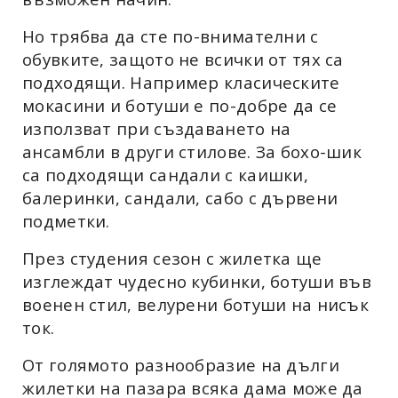
Но трябва да сте по-внимателни с
обувките, защото не всички от тях са
подходящи. Например класическите
мокасини и ботуши е по-добре да се
използват при създаването на
ансамбли в други стилове. За бохо-шик
са подходящи сандали с каишки,
балеринки, сандали, сабо с дървени
подметки.
През студения сезон с жилетка ще
изглеждат чудесно кубинки, ботуши във
военен стил, велурени ботуши на нисък
ток.
От голямото разнообразие на дълги
жилетки на пазара всяка дама може да