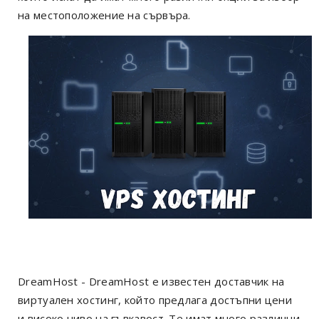
на местоположение на сървъра.
DreamHost - DreamHost е известен доставчик на
виртуален хостинг, който предлага достъпни цени
и високо ниво на гъвкавост. Те имат много различни