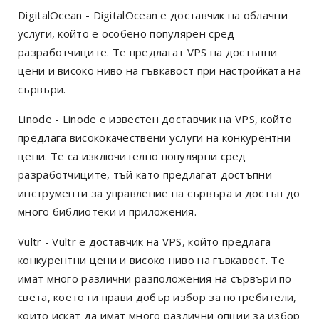
DigitalOcean - DigitalOcean е доставчик на облачни
услуги, който е особено популярен сред
разработчиците. Те предлагат VPS на достъпни
цени и високо ниво на гъвкавост при настройката на
сървъри.
Linode - Linode е известен доставчик на VPS, който
предлага висококачествени услуги на конкурентни
цени. Те са изключително популярни сред
разработчиците, тъй като предлагат достъпни
инструменти за управление на сървъра и достъп до
много библиотеки и приложения.
Vultr - Vultr е доставчик на VPS, който предлага
конкурентни цени и високо ниво на гъвкавост. Те
имат много различни разположения на сървъри по
света, което ги прави добър избор за потребители,
които искат да имат много различни опции за избор