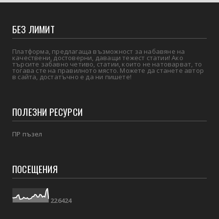
БЕЗ ЛИМИТ
Платформа, предлагаща възможност за набавяне на
качествени, достоверни, даващи тежест статии! Ако
търсите забавно четиво, статии, които не натоварват, то
тогава сте на правилното място. Можете да станете автор
в сайта, достатъчно е да ни пишете!
ПОЛЕЗНИ РЕСУРСИ
ПР пъзел
ПОСЕЩЕНИЯ
2
2
6
4
2
4