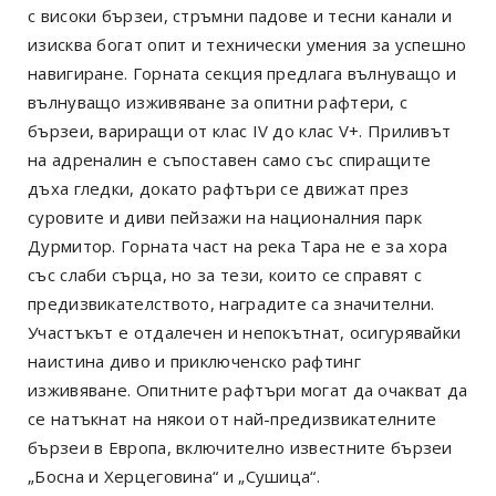
с високи бързеи, стръмни падове и тесни канали и
изисква богат опит и технически умения за успешно
навигиране. Горната секция предлага вълнуващо и
вълнуващо изживяване за опитни рафтери, с
бързеи, вариращи от клас IV до клас V+. Приливът
на адреналин е съпоставен само със спиращите
дъха гледки, докато рафтъри се движат през
суровите и диви пейзажи на националния парк
Дурмитор. Горната част на река Тара не е за хора
със слаби сърца, но за тези, които се справят с
предизвикателството, наградите са значителни.
Участъкът е отдалечен и непокътнат, осигурявайки
наистина диво и приключенско рафтинг
изживяване. Опитните рафтъри могат да очакват да
се натъкнат на някои от най-предизвикателните
бързеи в Европа, включително известните бързеи
„Босна и Херцеговина“ и „Сушица“.