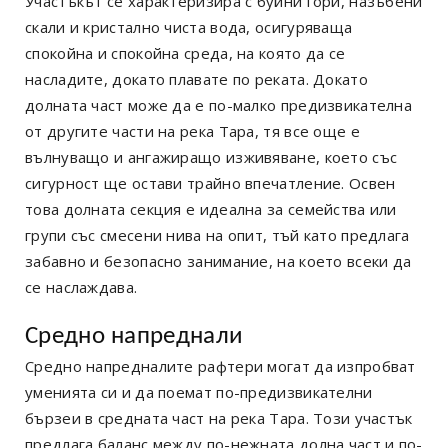
Участъкът се характеризира с буйни гори, назъбени
скали и кристално чиста вода, осигуряваща
спокойна и спокойна среда, на която да се
насладите, докато плавате по реката. Докато
долната част може да е по-малко предизвикателна
от другите части на река Тара, тя все още е
вълнуващо и ангажиращо изживяване, което със
сигурност ще остави трайно впечатление. Освен
това долната секция е идеална за семейства или
групи със смесени нива на опит, тъй като предлага
забавно и безопасно занимание, на което всеки да
се наслаждава.
Средно напреднали
Средно напредналите рафтери могат да изпробват
уменията си и да поемат по-предизвикателни
бързеи в средната част на река Тара. Този участък
предлага баланс между по-нежната долна част и по-