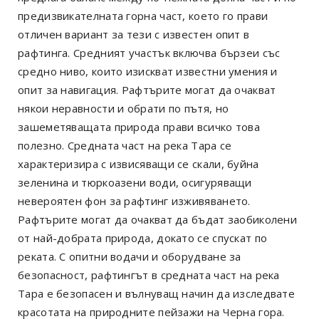
предизвикателната горна част, което го прави
отличен вариант за тези с известен опит в
рафтинга. Средният участък включва бързеи със
средно ниво, които изискват известни умения и
опит за навигация. Рафтърите могат да очакват
някои неравности и обрати по пътя, но
зашеметяващата природа прави всичко това
полезно. Средната част на река Тара се
характеризира с извисяващи се скали, буйна
зеленина и тюркоазени води, осигуряващи
невероятен фон за рафтинг изживяването.
Рафтърите могат да очакват да бъдат заобиколени
от най-добрата природа, докато се спускат по
реката. С опитни водачи и оборудване за
безопасност, рафтингът в средната част на река
Тара е безопасен и вълнуващ начин да изследвате
красотата на природните пейзажи на Черна гора.