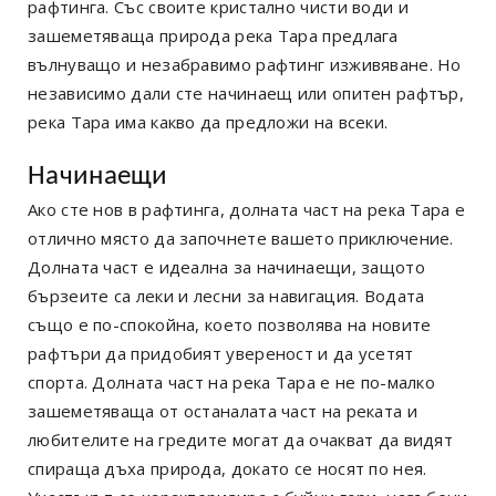
рафтинга. Със своите кристално чисти води и
зашеметяваща природа река Тара предлага
вълнуващо и незабравимо рафтинг изживяване. Но
независимо дали сте начинаещ или опитен рафтър,
река Тара има какво да предложи на всеки.
Начинаещи
Ако сте нов в рафтинга, долната част на река Тара е
отлично място да започнете вашето приключение.
Долната част е идеална за начинаещи, защото
бързеите са леки и лесни за навигация. Водата
също е по-спокойна, което позволява на новите
рафтъри да придобият увереност и да усетят
спорта. Долната част на река Тара е не по-малко
зашеметяваща от останалата част на реката и
любителите на гредите могат да очакват да видят
спираща дъха природа, докато се носят по нея.